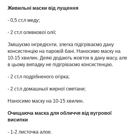
Живильні маски від лущення
- 0,5 ст.л меду;
- 2 ст.л оливкової олії;
Змішуємо інгредієнти, злегка підігріваємо дану
консистенцію на паровій бані. Наносимо маску на
10-15 хвилин. Деякі додають жовток в дану масу, але
в цьому випадку не підігріваємо консистенцію.
- 2 ст.л подрібненого огірка;
- 2 ст.л домашньої жирної сметани;
Наносимо маску на 10-15 хвилин.
Очищаюча маска для обличчя від вугрової
висипки
- 1-2 листочка алое.