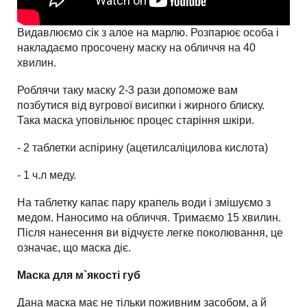
Видавлюємо сік з алое на марлю. Розпарює особа і
накладаємо просочену маску на обличчя на 40
хвилин.
Роблячи таку маску 2-3 рази допоможе вам
позбутися від вугрової висипки і жирного блиску.
Така маска уповільнює процес старіння шкіри.
- 2 таблетки аспірину (ацетилсаліцилова кислота)
- 1 ч.л меду.
На таблетку капає пару крапель води і змішуємо з
медом. Наносимо на обличчя. Тримаємо 15 хвилин.
Після нанесення ви відчуєте легке поколювання, це
означає, що маска діє.
Маска для м`якості губ
Дана маска має не тільки поживним засобом, а й