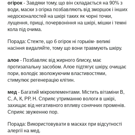
огірок
- Завдяки тому, що він складається на 90% з
води, маски з огірка позбавляють від зморшок і інших
недосконалостей на шкірі таких як чорні точки,
лущення, прищі, почервоніння на шкірі, мішки і темні
кола під очима.
Порада
: Стежте, що б огірок ні горькім- великі
насіння видаляйте, тому що вони травмують шкіру.
алое
- Позбавляє від жирного блиску, має
протизапальну засобом. Алое підтягує шкіру, очищає
пори, володіє зволожуючим властивостями,
стимулює регенерацію клітин.
мед
- Багатий мікроелементами. Містить вітаміни В,
С, А, К, РР, Н. Сприяє утриманню вологи в шкірі,
захищає від негативного впливу сонячних променів.
Сприяє звуженню пор.
Порада
: Використовувати в масках при відсутності
алергії на мед.