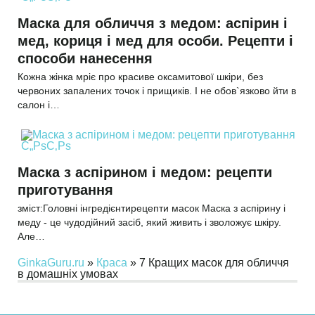
Маска для обличчя з медом: аспірин і
мед, кориця і мед для особи. Рецепти і
способи нанесення
Кожна жінка мріє про красиве оксамитової шкіри, без
червоних запалених точок і прищиків. І не обов`язково йти в
салон і…
Маска з аспірином і медом: рецепти
приготування
зміст:Головні інгредієнтирецепти масок Маска з аспірину і
меду - це чудодійний засіб, який живить і зволожує шкіру.
Але…
GinkaGuru.ru
»
Краса
» 7 Кращих масок для обличчя
в домашніх умовах