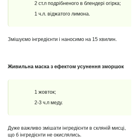
2 ст.л подрібненого в блендері огірка;
1 ч.л. віджатого лимона.
Змішуємо інгредієнти і наносимо на 15 хвилин.
Живильна маска з ефектом усунення зморшок
1 жовток;
2-3 ч.л меду.
Дуже важливо змішати інгредієнти в скляній мисці,
що б інгредієнти не окислялись.