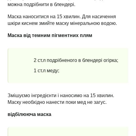
можна подрібнити в блендері.
Маска наноситися на 15 хвилин. Для насичення
шкіри киснем змийте маску мінеральною водою.
Маска від темним пігментних плям
2 ст.л подрібненого в блендері огірка;
1 ст.л меду;
Змішуємо інгредієнти і наносимо на 15 хвилин.
Маску необхідно нанести поки мед не загус.
відбілююча маска