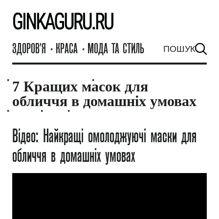
ЗДОРОВ'Я
КРАСА
МОДА ТА СТИЛЬ
ПОШУК
GinkaGuru.ru
ЗАЧІСКИ ТА СТРИЖКИ
КОСМЕТОЛОГІЯ
7 Кращих масок для
обличчя в домашніх умовах
МАСКИ
СЕКС
ВІДНОСИНИ
Відео: Найкращі омолоджуючі маски для
обличчя в домашніх умовах