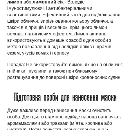
лимон
або
лимонний сік
- Володіє
імуностимулюючі і антибактеріальними
властивостями. Ефективний засіб для відбілювання
шкіри обличчя, вирівнювання кольору обличчя, а
також від прищів і веснянок. Крім цього лимон
володіє підтягуючим ефектом. Лимон активно
використовують в домашніх засобів для особи з
метою позбавлення від наслідків опіків і шрамів,
екзем, укусів комах і герпесу.
Порада
: Не використовуйте лимон, якщо на обличчі є
гнійники і пухлини, а також при близькому
розташування до поверхні шкіри кровоносних судин.
Підготовка особи для нанесення маски
Дуже важливо перед нанесення маски очистить
особа. Для цього відмінно підійде парова ванночка з
аромамаслами або травами (м`ята, кропива або
чистотіл). Потім почистіть особа скрабом, що б