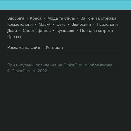
Здоров'я
Краса
Мода та стиль
Зачіски та стрижки
Косметологія
Маски
Секс
Відносини
Психологія
Дієти
Спорт і фітнес
Кулінарія
Поради і секрети
Про все
Реклама на сайті
Контакти
При цитуванні посилання на GinkaGuru.ru обов'язкове.
© GinkaGuru.ru 2022