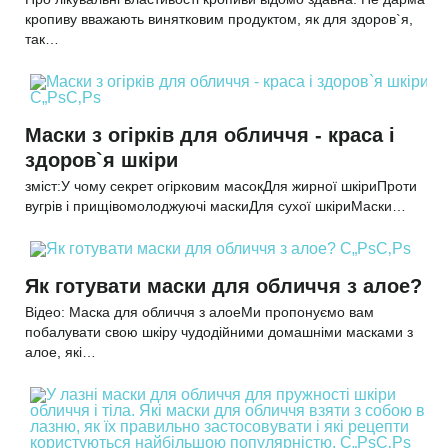
кропиву вважають винятковим продуктом, як для здоров`я,
так…
Маски з огірків для обличчя - краса і
здоров`я шкіри
зміст:У чому секрет огірковим масокДля жирної шкіриПроти
вугрів і прищівомолоджуючі маскиДля сухої шкіриМаски…
Як готувати маски для обличчя з алое?
Відео: Маска для обличчя з алоеМи пропонуємо вам
побалувати свою шкіру чудодійними домашніми масками з
алое, які…