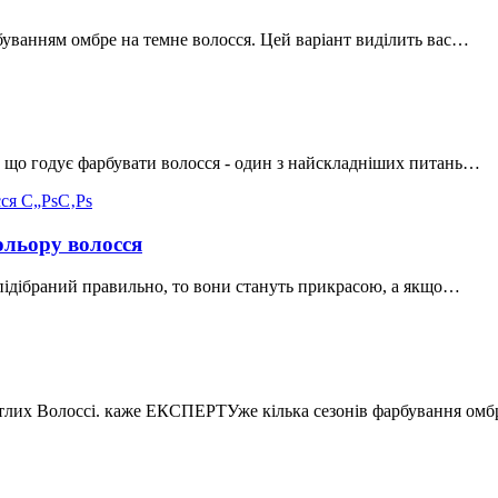
рбуванням омбре на темне волосся. Цей варіант виділить вас…
що годує фарбувати волосся - один з найскладніших питань…
ольору волосся
підібраний правильно, то вони стануть прикрасою, а якщо…
ітлих Волоссі. каже ЕКСПЕРТУже кілька сезонів фарбування ом