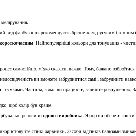
 мелірування.
такий вид фарбування рекомендують брюнеткам, русявим і темним
 короткочасним
. Найпопулярніші кольори для тонування - чисти
х
оцес самостійно, м`яко сказати, важко. Тому, бажано озброїтися
з недосвідченість ви зможете забруднитися самі і забруднити нав
и і гумками. Частина, з якої ви працюєте, залиште розпущеною. 
ко, щоб колір був краще.
фарбувальні речовини
одного виробника
. Якщо ви оберете кошти
користовуйте стійкі барвники. Засоби відтінків бальзами змиваю