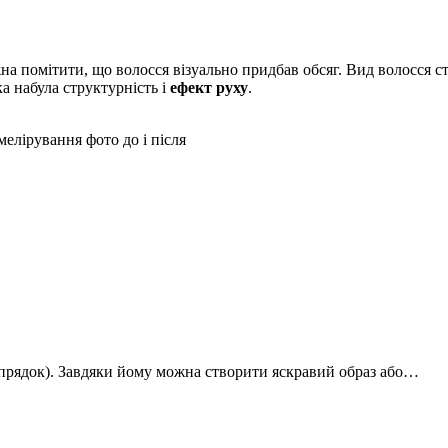
на помітити, що волосся візуально придбав обсяг. Вид волосся с
а набула структурність і
ефект руху
.
(прядок). Завдяки йому можна створити яскравий образ або…