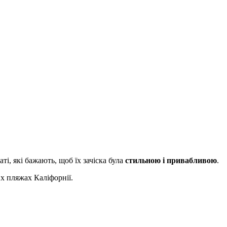
і, які бажають, щоб їх зачіска була
стильною і привабливою
.
х пляжах Каліфорнії.