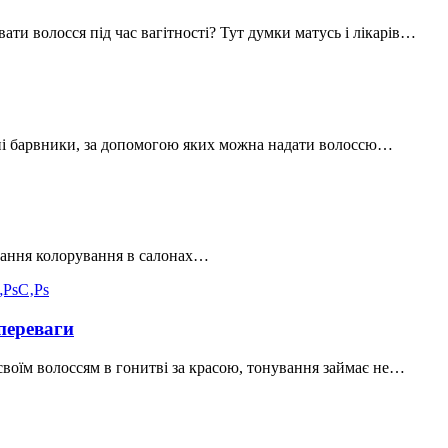
ти волосся під час вагітності? Тут думки матусь і лікарів…
льні барвники, за допомогою яких можна надати волоссю…
нання колорування в салонах…
 переваги
 своїм волоссям в гонитві за красою, тонування займає не…