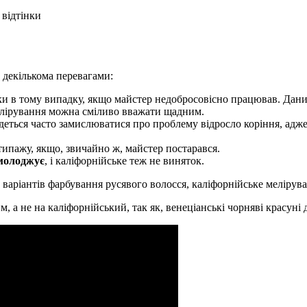
 відтінки
 декількома перевагами:
ки в тому випадку, якщо майстер недобросовісно працював. Дани
мелірування можна сміливо вважати щадним.
деться часто замислюватися про проблему відросло коріння, адже
типажу, якщо, звичайно ж, майстер постарався.
омолоджує
, і каліфорнійське теж не виняток.
аріантів фарбування русявого волосся, каліфорнійське мелірува
, а не на каліфорнійський, так як, венеціанські чорняві красуні