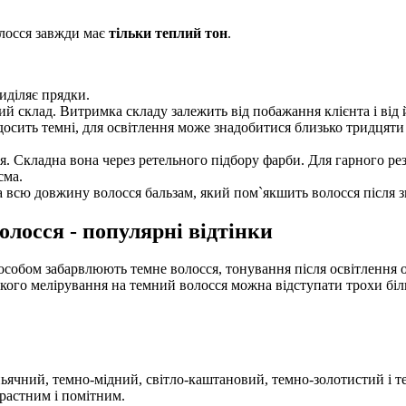
олосся завжди має
тільки теплий тон
.
виділяє прядки.
й склад. Витримка складу залежить від побажання клієнта і від 
досить темні, для освітлення може знадобитися близько тридцяти 
я. Складна вона через ретельного підбору фарби. Для гарного рез
сма.
на всю довжину волосся бальзам, який пом`якшить волосся після 
лосся - популярні відтінки
собом забарвлюють темне волосся, тонування після освітлення об
ького мелірування на темний волосся можна відступати трохи бі
ньячний, темно-мідний, світло-каштановий, темно-золотистий і 
трастним і помітним.