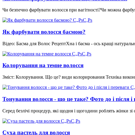
Чи безпечно фарбувати волосся при вагітності?Чи можна фарбува
Як фарбувати волосся басмою?
Відео: Басма для Волос РецептХна і басма - ось кращі натура
Колорування на темне волосся
Зміст: Колорування. Що це? види колорирования Техніка вико
Тонування волосся - що це таке? Фото до і після і
Серед безлічі процедур, які щодня і щогодини роблять жінки зі
Суха пастель для волосся