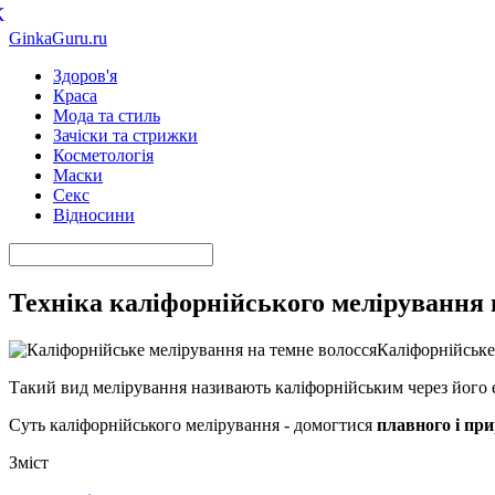
К
GinkaGuru.ru
Здоров'я
Краса
Мода та стиль
Зачіски та стрижки
Косметологія
Маски
Секс
Відносини
Техніка каліфорнійського мелірування н
Каліфорнійське
Такий вид мелірування називають каліфорнійським через його е
Суть каліфорнійського мелірування - домогтися
плавного і пр
Зміст