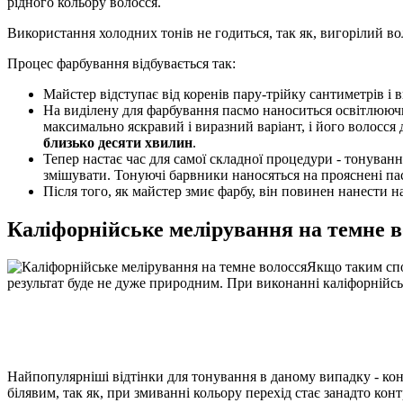
рідного кольору волосся.
Використання холодних тонів не годиться, так як, вигорілий в
Процес фарбування відбувається так:
Майстер відступає від коренів пару-трійку сантиметрів і 
На виділену для фарбування пасмо наноситься освітлюючи
максимально яскравий і виразний варіант, і його волосся 
близько десяти хвилин
.
Тепер настає час для самої складної процедури - тонуванн
змішувати. Тонуючі барвники наносяться на прояснені па
Після того, як майстер змиє фарбу, він повинен нанести 
Каліфорнійське мелірування на темне во
Якщо таким спо
результат буде не дуже природним. При виконанні каліфорнійс
Найпопулярніші відтінки для тонування в даному випадку - ко
білявим, так як, при змиванні кольору перехід стає занадто кон