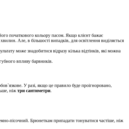
його початкового кольору пасом. Якщо клієнт бажає
хвилин. Але, в більшості випадків, для освітлення виділяється
ультату може знадобитися відразу кілька відтінків, які можна
згубного впливу барвників.
ов`язкове. У разі, якщо це правило буде проігноровано,
льше, ніж
три сантиметри
.
темно-пісочний. Брюнеткам припадати тонуватися частіше, ніж