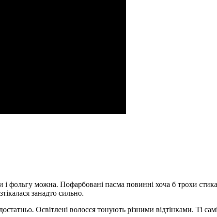
и і фольгу можна. Пофарбовані пасма повинні хоча б трохи стик
зтікалася занадто сильно.
остатньо. Освітлені волосся тонують різними відтінками. Ті сам