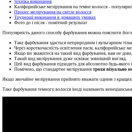
техніка виконання
Каліфорнійське мелірування на темне волосся - популярні
Процес мелірування на світле волосся
Труднощі виконання в домашніх умовах
Фото до і після - помітний результат
Популярність даного способу фарбування можна пояснити його
Таке фарбування здається неприродним і вульгарним тіль
Через короткочасність освітлення пасм, каліфорнійське 
Якщо ви зважитеся на такий вид фарбування, вам не дове
Такий вид мелірування дуже освіжає зовнішній вигляд.
Цей вид фарбування підходить для абсолютно будь-якого 
Помічено, що стандартне мелірування
трохи візуально 
Якщо звичайне мелірування прийнято вважати одним з кращих в
Таке фарбування темного волосся іноді називають венеціанським