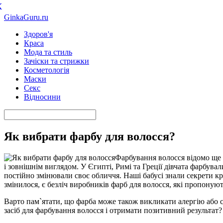
К
GinkaGuru.ru
Здоров'я
Краса
Мода та стиль
Зачіски та стрижки
Косметологія
Маски
Секс
Відносини
Як вибрати фарбу для волосся?
Фарбування волосся відомо ще з
і зовнішнім виглядом. У Єгипті, Римі та Греції дівчата фарбу
постійно змінювали своє обличчя. Наші бабусі знали секрети кр
змінилося, є безліч виробників фарб для волосся, які пропонують
Варто пам`ятати, що фарба може також викликати алергію або с
засіб для фарбування волосся і отримати позитивний результат