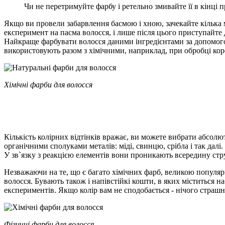
Чи не перетримуйте фарбу і ретельно змивайте її в кінці 
Якщо ви провели забарвлення басмою і хною, зачекайте кілька 
експеримент на пасма волосся, і лише після цього приступайте 
Найкраще фарбувати волосся даними інгредієнтами за допомогою
використовують разом з хімічними, наприклад, при обробці кор
Хімічні фарби для волосся
Кількість колірних відтінків вражає, ви можете вибрати абсол
органічними сполуками металів: міді, свинцю, срібла і так да
У зв`язку з реакцією елементів вони проникають всередину стру
Незважаючи на те, що є багато хімічних фарб, великою популяр
волосся. Бувають також і напівстійкі кошти, в яких міститься н
експериментів. Якщо колір вам не сподобається - нічого страшног
Фізичні фарби для волосся