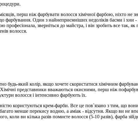
процедури.
місяців, перш ніж фарбувати волосся хімічної фарбою, ніхто не 
до фарбування. Один з найнеприємніших недоліків басми і хни - 
 професіонала, зверніться до майстра, і він зробить все так, як
енів волосся.
ютно будь-який колір, якщо хочете скористатися хімічним фарбува
лі. Хімічні представники вважаються окисними, перш ніж пофарбу
ктури волосся і інтенсивно фарбують їх.
ністю користуються крем-фарби. Все це пов`язано з тим, що вони
абагато менше перекису водню, а аміак - відсутня. Якщо ви не вп
о, коли ви кілька разів помиєте волосся (5-10 разів), фарба зійд