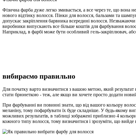
Фізична фарба дуже легко змивається, а все через те, що вона 
нового відтінку волосся. Пінки для волосся, бальзами та шампу
допускає закріплення барвника всередині волосся. Незважаючи 
виробники випускають все більше коштів для фарбування волосся
Наприклад, в фарбі може бути особливий гель-закріплювач, аб
вибираємо правильно
Для початку варто визначитися з вашою метою, який результат 
стати брюнеткою - теж, але якщо ви хочете просто додати новий 
При фарбуванні ви повинні знати, що від вашого кольору волос
меланіну, тому пофарбувати їх буде складніше. У будь-якому вип
можливих результатів, в таблиці зображені приблизно 4 кольори,
кожного типу волосся, тому визначитися і зрозуміти, що вийде в