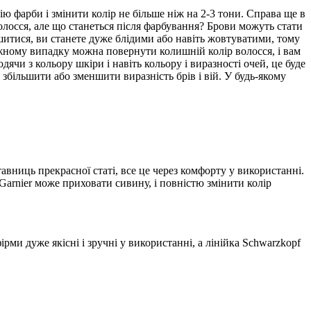
ю фарби і змінити колір не більше ніж на 2-3 тони. Справа ще в
олосся, але що станеться після фарбування? Брови можуть стати
итися, ви станете дуже блідими або навіть жовтуватими, тому
ожному випадку можна повернути колишній колір волосся, і вам
ячи з кольору шкіри і навіть кольору і виразності очей, це буде
більшити або зменшити виразність брів і вій. У будь-якому
тавниць прекрасної статі, все це через комфорту у використанні.
Garnier може приховати сивину, і повністю змінити колір
рми дуже якісні і зручні у використанні, а лінійка Schwarzkopf