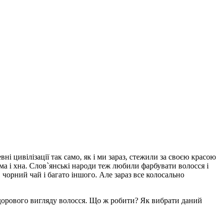
ні цивілізації так само, як і ми зараз, стежили за своєю красою
ма і хна. Слов`янські народи теж любили фарбувати волосся і
чорний чай і багато іншого. Але зараз все колосально
 здорового вигляду волосся. Що ж робити? Як вибрати даний