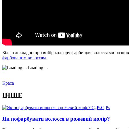
Більш докладно про вибір кольору фарби для волосся ми розпові
фарбованим волоссям
.
Loading ...
Краса
ІНШЕ
Як пофарбувати волосся в рожевий колір?