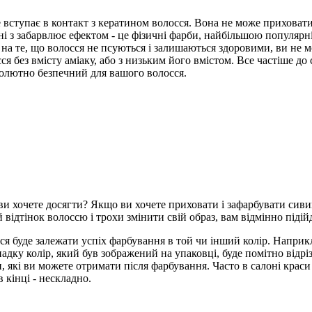
не вступає в контакт з кератином волосся. Вона не може прихова
ні з забарвлює ефектом - це фізичні фарби, найбільшою популярні
на те, що волосся не псуються і залишаються здоровими, ви не м
 без вмісту аміаку, або з низьким його вмістом. Все частіше до
солютно безпечний для вашого волосся.
ви хочете досягти? Якщо ви хочете приховати і зафарбувати сиви
відтінок волоссю і трохи змінити свій образ, вам відмінно підійд
ся буде залежати успіх фарбування в той чи інший колір. Наприк
адку колір, який був зображений на упаковці, буде помітно відрі
 які ви можете отримати після фарбування. Часто в салоні краси в
 кінці - нескладно.