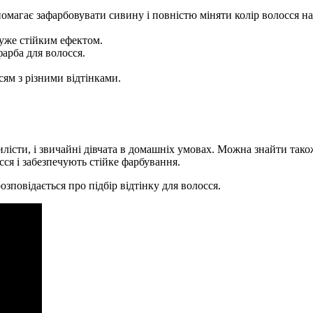
омагає зафарбовувати сивину і повністю міняти колір волосся на
дуже стійким ефектом.
арба для волосся.
сям з різними відтінками.
лісти, і звичайні дівчата в домашніх умовах. Можна знайти також 
ся і забезпечують стійке фарбування.
повідається про підбір відтінку для волосся.