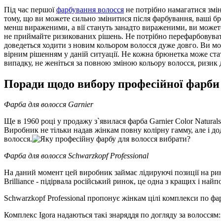
Під час першої
фарбування волосся
не потрібно намагатися змін
тому, що ви можете сильно змінитися після фарбування, ваші б
менш вираженими, а вії стануть занадто вираженими, ви можете
не приймайте ризикованих рішень. Не потрібно перефарбовуват
доведеться ходити з новим кольором волосся дуже довго. Ви може
вірним рішенням у даній ситуації. Не кожна брюнетка може ста
випадку, не женіться за повною зміною кольору волосся, ризик
Поради щодо вибору професійної фарби
Фарба для волосся
Garnier
Ще в 1960 році у продажу з`явилася фарба Garnier Color Natural
Виробник не тільки надав жінкам повну колірну гамму, але і д
волосся.
Фарба для волосся
Schwarzkopf
Professional
На даний момент цей виробник займає лідируючі позиції на ринку
Brilliance - підірвала російський ринок, це одна з кращих і най
Schwarzkopf Professional пропонує жінкам цілі комплекси по фар
Комплекс Igora надаються такі знаряддя по догляду за волоссям: