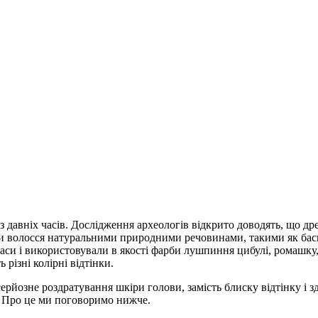
 давніх часів. Дослідження археологів відкрито доводять, що древ
вали волосся натуральними природними речовинами, такими як бас
аси і використовували в якості фарби лушпиння цибулі, ромашку, 
 різні колірні відтінки.
ерйозне роздратування шкіри голови, замість блиску відтінку і
? Про це ми поговоримо нижче.