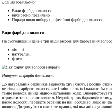
Далі ми розглянемо:
Види фарб для волосся
вибираємо правильно
Поради щодо вибору професійної фарби для волосся
Види фарб для волосся
На сьогоднішній день є три види засобів для фарбування волосс
хімічні
натуральні
фізичні
Натуральні фарби для волосся
До натуральних барвників відносять хну і басму, з рослин о
не тільки фарбують волосся, але і зміцнюють їх і надають їм ж
темне волосся, вийде мідно-каштановий колір. Використовувати
отримати зелено-синє волосся. Недолік даних барвників в тому,
пасмо волосся і перевірте барвник на ній, особливо, якщо ви ф
волосся. Дотримуйтеся таких же правил, які вказані на упаковці