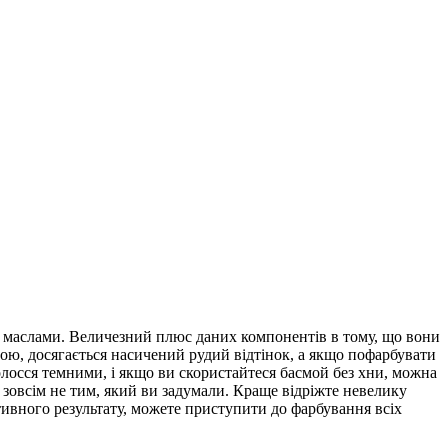
 маслами. Величезний плюс даних компонентів в тому, що вони
ною, досягається насичений рудий відтінок, а якщо пофарбувати
лосся темними, і якщо ви скористайтеся басмой без хни, можна
 зовсім не тим, який ви задумали. Краще відріжте невелику
тивного результату, можете приступити до фарбування всіх