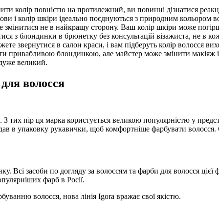
ити колір повністю на протилежний, ви повинні дізнатися реакці
рови і колір шкіри ідеально поєднуються з природним кольором в
 змінитися не в найкращу сторону. Ваш колір шкіри може погірш
ися з блондинки в брюнетку без консультацій візажиста, не в к
те звернутися в салон краси, і вам підберуть колір волосся виход
ти привабливою блондинкою, але майстер може змінити макіяж і з
 дуже великий.
 для волосся
s. З тих пір ця марка користується великою популярністю у предс
одав в упаковку рукавички, щоб комфортніше фарбувати волосся. 
. Всі засоби по догляду за волоссям та фарби для волосся цієї фі
популярніших фарб в Росії.
буванню волосся, нова лінія Igora вражає свої якістю.