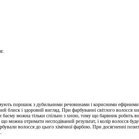
я:
тримують порошок з дубильними речовинами і корисними ефірними
ивий блиск і здоровий вигляд. При фарбуванні світлого волосся х
 басму можна тільки спільно з хною, тому що барвник робить во
 що можна отримати несподіваний результат, і колір волосся буде
арбували волосся до цього хімічної фарбою. При досягненні пози
.