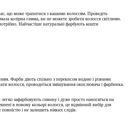
знає, що може трапитися з вашими волоссям. Проведіть
мала колірна гамма, ви не можете зробити волосся світлими.
 потрібно. Найчастіше натуральні фарбують кошти
нням. Фарби діють спільно з перекисом водню і різними
вати волосся, проводиться змішування окислювача і фарбника.
 легко зафарбовують сивину і дуже просто наносяться на
евнені в новому кольорі волосся, це відмінний вибір для
е повністю і не залишить ніяких слідів.