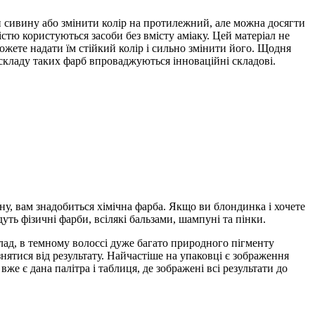
ти сивину або змінити колір на протилежний, але можна досягти
стю користуються засоби без вмісту аміаку. Цей матеріал не
ожете надати їм стійкий колір і сильно змінити його. Щодня
 складу таких фарб впроваджуються інноваційні складові.
ну, вам знадобиться хімічна фарба. Якщо ви блондинка і хочете
уть фізичні фарби, всілякі бальзами, шампуні та пінки.
лад, в темному волоссі дуже багато природного пігменту
знятися від результату. Найчастіше на упаковці є зображення
же є дана палітра і таблиця, де зображені всі результати до