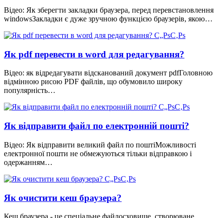
Відео: Як зберегти закладки браузера, перед перевстановлення
windowsЗакладки є дуже зручною функцією браузерів, якою…
Як pdf перевести в word для редагування?
Відео: як відредагувати відсканований документ pdfГоловною
відмінною рисою PDF файлів, що обумовило широку
популярність…
Як відправити файл по електронній пошті?
Відео: Як відправити великий файл по поштіМожливості
електронної пошти не обмежуються тільки відправкою і
одержанням…
Як очистити кеш браузера?
Кеш браузера - це спеціальне файлосховище, створюване