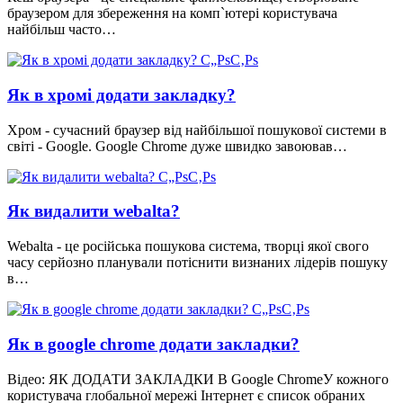
браузером для збереження на комп`ютері користувача
найбільш часто…
Як в хромі додати закладку?
Хром - сучасний браузер від найбільшої пошукової системи в
світі - Google. Google Chrome дуже швидко завоював…
Як видалити webalta?
Webalta - це російська пошукова система, творці якої свого
часу серйозно планували потіснити визнаних лідерів пошуку
в…
Як в google chrome додати закладки?
Відео: ЯК ДОДАТИ ЗАКЛАДКИ В Google ChromeУ кожного
користувача глобальної мережі Інтернет є список обраних