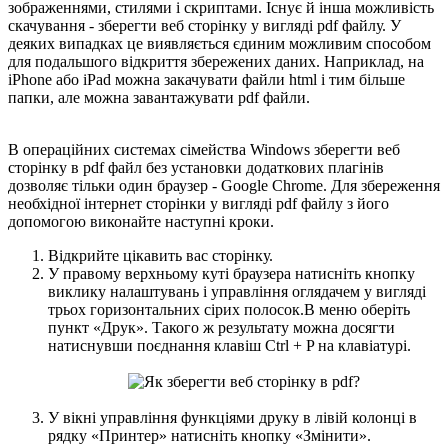
зображеннями, стилями і скриптами. Існує й інша можливість
скачування - зберегти веб сторінку у вигляді pdf файлу. У
деяких випадках це виявляється єдиним можливим способом
для подальшого відкриття збережених даних. Наприклад, на
iPhone або iPad можна закачувати файли html і тим більше
папки, але можна завантажувати pdf файли.
В операційних системах сімейства Windows зберегти веб
сторінку в pdf файл без установки додаткових плагінів
дозволяє тільки один браузер - Google Chrome. Для збереження
необхідної інтернет сторінки у вигляді pdf файлу з його
допомогою виконайте наступні кроки.
Відкрийте цікавить вас сторінку.
У правому верхньому куті браузера натисніть кнопку
виклику налаштувань і управління оглядачем у вигляді
трьох горизонтальних сірих полосок.В меню оберіть
пункт «Друк». Такого ж результату можна досягти
натиснувши поєднання клавіш Ctrl + P на клавіатурі.
У вікні управління функціями друку в лівій колонці в
рядку «Принтер» натисніть кнопку «Змінити».