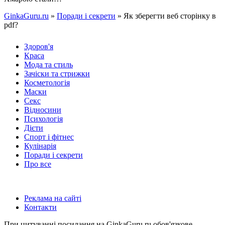
GinkaGuru.ru
»
Поради і секрети
» Як зберегти веб сторінку в
pdf?
Здоров'я
Краса
Мода та стиль
Зачіски та стрижки
Косметологія
Маски
Секс
Відносини
Психологія
Дієти
Спорт і фітнес
Кулінарія
Поради і секрети
Про все
Реклама на сайті
Контакти
При цитуванні посилання на GinkaGuru.ru обов'язкове.