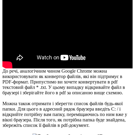
До речі, аналогічним чином Google Chrome можна
використовувати як конвертор файлів, які він підтримує в
PDF-формат. Припустимо ви хочете конвертувати в pdf
текстовий файл * .txt. У цьому випадку відкривайте файл в
браузері і зберігайте його в pdf за описаною вище схемою.
Можна також отримати і зберегти список файлів будь-якої
папки. Для цього в адресний рядок браузера введіть C: / і
відкрийте потрібну вам папку, переміщаючись по ним вже у
вікні браузера. Після того, як потрібна папка буде знайдена,
збережіть список її файлів в pdf-документ.