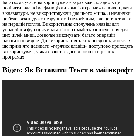
Багатьом сучасним користувачам зараз вже складно в це
повірити, але всіма функціями комп`ютера можна виконувати
з клавіатури, не використовуючи для цього миша. З незвички
це буде казать дуже незручним і нелогічним, але це так тільки
на перший погляд. Використання сполучень клавіш для
управління функціями комп`ютера замість застосування для
цих цілей миші, дозволяє виконувати багато операцій
набагато швидше. До використання таких поєднань, або як їх
ще прийнято називати «гарячих клавіш» поступово приходять
всі користувачі, у яких зростає досвід роботи в різних
програмах.
Відео: Як Вставити Текст в майнкрафт