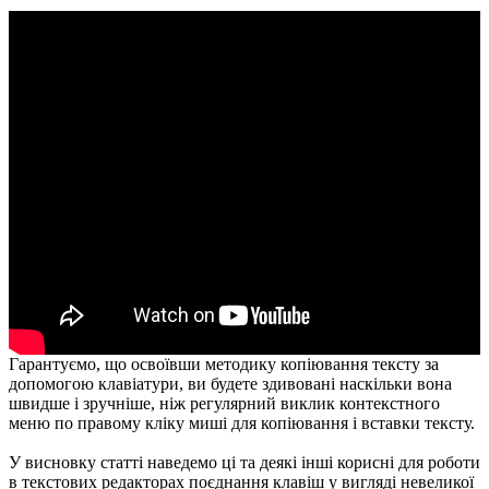
Гарантуємо, що освоївши методику копіювання тексту за
допомогою клавіатури, ви будете здивовані наскільки вона
швидше і зручніше, ніж регулярний виклик контекстного
меню по правому кліку миші для копіювання і вставки тексту.
У висновку статті наведемо ці та деякі інші корисні для роботи
в текстових редакторах поєднання клавіш у вигляді невеликої