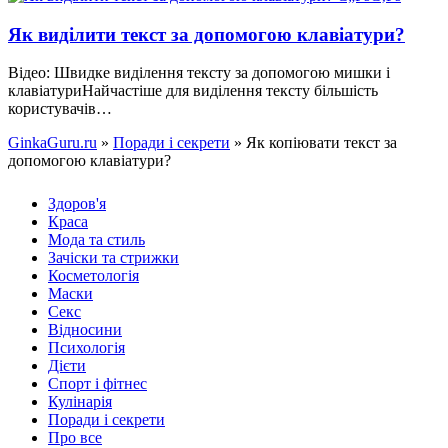
Як виділити текст за допомогою клавіатури?
Відео: Швидке виділення тексту за допомогою мишки і
клавіатуриНайчастіше для виділення тексту більшість
користувачів…
GinkaGuru.ru
»
Поради і секрети
» Як копіювати текст за
допомогою клавіатури?
Здоров'я
Краса
Мода та стиль
Зачіски та стрижки
Косметологія
Маски
Секс
Відносини
Психологія
Дієти
Спорт і фітнес
Кулінарія
Поради і секрети
Про все