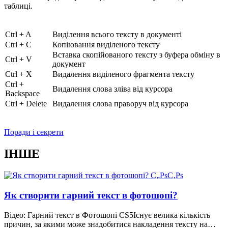
таблиці.
Ctrl + A
Виділення всього тексту в документі
Ctrl + C
Копіювання виділеного тексту
Вставка скопійованого тексту з буфера обміну в
Ctrl + V
документ
Ctrl + X
Видалення виділеного фрагмента тексту
Ctrl +
Видалення слова зліва від курсора
Backspace
Ctrl + Delete
Видалення слова праворуч від курсора
Поради і секрети
ІНШЕ
Як створити гарний текст в фотошопі?
Відео: Гарний текст в Фотошопі CS5Існує велика кількість
причин, за якими може знадобитися накладення тексту на…