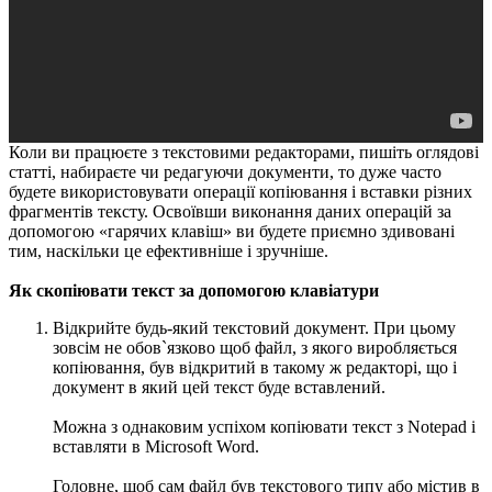
Коли ви працюєте з текстовими редакторами, пишіть оглядові
статті, набираєте чи редагуючи документи, то дуже часто
будете використовувати операції копіювання і вставки різних
фрагментів тексту. Освоївши виконання даних операцій за
допомогою «гарячих клавіш» ви будете приємно здивовані
тим, наскільки це ефективніше і зручніше.
Як скопіювати текст за допомогою клавіатури
Відкрийте будь-який текстовий документ. При цьому
зовсім не обов`язково щоб файл, з якого виробляється
копіювання, був відкритий в такому ж редакторі, що і
документ в який цей текст буде вставлений.
Можна з однаковим успіхом копіювати текст з Notepad і
вставляти в Microsoft Word.
Головне, щоб сам файл був текстового типу або містив в