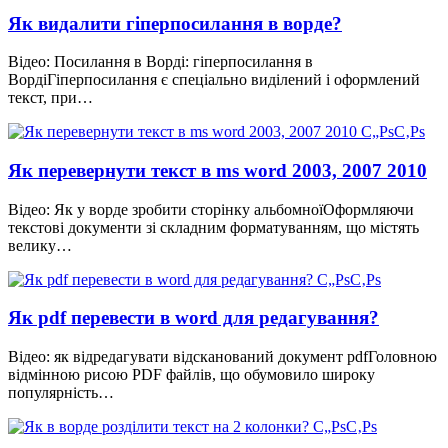
Як видалити гіперпосилання в ворде?
Відео: Посилання в Ворді: гіперпосилання в
ВордіГіперпосилання є спеціально виділений і оформлений
текст, при…
Як перевернути текст в ms word 2003, 2007 2010
Відео: Як у ворде зробити сторінку альбомноїОформляючи
текстові документи зі складним форматуванням, що містять
велику…
Як pdf перевести в word для редагування?
Відео: як відредагувати відсканований документ pdfГоловною
відмінною рисою PDF файлів, що обумовило широку
популярність…