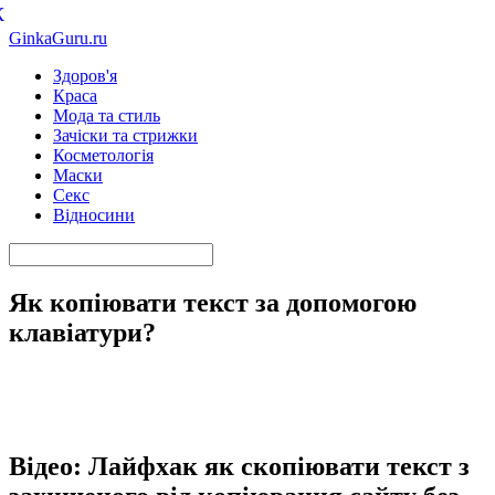
К
GinkaGuru.ru
Здоров'я
Краса
Мода та стиль
Зачіски та стрижки
Косметологія
Маски
Секс
Відносини
Як копіювати текст за допомогою
клавіатури?
Відео: Лайфхак як скопіювати текст з