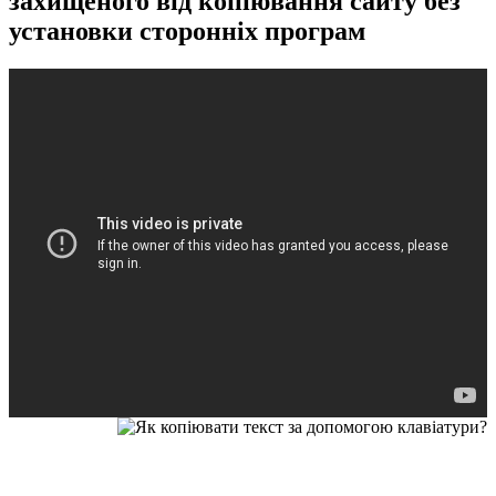
захищеного від копіювання сайту без
установки сторонніх програм