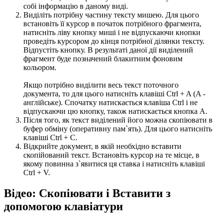
собі інформацію в даному виді.
Виділіть потрібну частину тексту мишею. Для цього
встановіть її курсор в початок потрібного фрагмента,
натисніть ліву кнопку миші і не відпускаючи кнопки
проведіть курсором до кінця потрібної ділянки тексту.
Відпустіть кнопку. В результаті даної дії виділений
фрагмент буде позначений блакитним фоновим
кольором.
Якщо потрібно виділити весь текст поточного
документа, то для цього натисніть клавіші Ctrl + A (A -
англійське). Спочатку натискається клавіша Ctrl і не
відпускаючи цю кнопку, також натискається кнопка A.
Після того, як текст виділений його можна скопіювати в
буфер обміну (оперативну пам`ять). Для цього натисніть
клавіші Ctrl + C.
Відкрийте документ, в якій необхідно вставити
скопійований текст. Встановіть курсор на те місце, в
якому повинна з`явитися ця ставка і натисніть клавіші
Ctrl + V.
Відео: Скопіювати і Вставити з
допомогою клавіатури