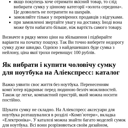
якщо покупець хоче отримати якісний товар, то слід
вибирати сумку у цінному категорії «золота середина».
Це дозволить не потрапити на шахраїв.
замовляйте тільки у перевірених продавців з відгуками.
при замовленні звертайте увагу на доставку. Іноді вона
може бути набагато більше, ніж вартість самого товару.
Визначте в рядку меню ціни на збільшення і підбирайте
варіанти на початку пошуку. Так Ви точно виберете недорогу
сумку дуже швидко. Однією з найдешевших буде сумка з
нейлону, ціна якої трохи перевищує 100 рублів.
Як вибрати і купити чоловічу сумку
для ноутбука на Аліекспресс: каталог
Важко уявити своє життя без ноутбука. Перенесенням
комп`ютер відкриває перед людиною безліч можливостей.
Також це легке, компактний пристрій, який можна носити
постійно.
Шукати сумку не складно. На Аліекспресс аксесуари для
ноутбука розташувалися в розділі «Комп`ютери», вкладка
«Електроніка». У каталозі можна знайти багато моделей сумок
для ноутбука. Всі вони розрізняються своїм дизайном,