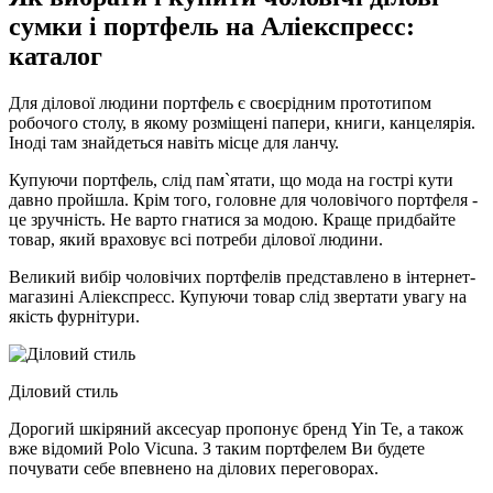
сумки і портфель на Аліекспресс:
каталог
Для ділової людини портфель є своєрідним прототипом
робочого столу, в якому розміщені папери, книги, канцелярія.
Іноді там знайдеться навіть місце для ланчу.
Купуючи портфель, слід пам`ятати, що мода на гострі кути
давно пройшла. Крім того, головне для чоловічого портфеля -
це зручність. Не варто гнатися за модою. Краще придбайте
товар, який враховує всі потреби ділової людини.
Великий вибір чоловічих портфелів представлено в інтернет-
магазині Аліекспресс. Купуючи товар слід звертати увагу на
якість фурнітури.
Діловий стиль
Дорогий шкіряний аксесуар пропонує бренд Yin Te, а також
вже відомий Polo Vicuna. З таким портфелем Ви будете
почувати себе впевнено на ділових переговорах.