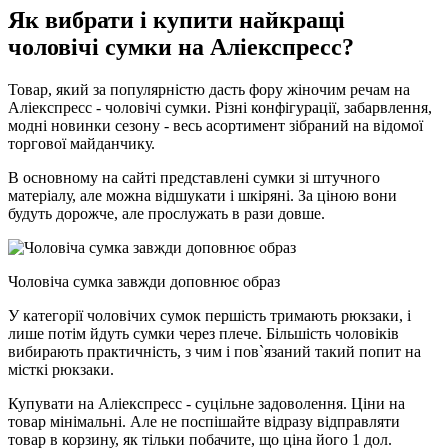
Як вибрати і купити найкращі
чоловічі сумки на Аліекспресс?
Товар, який за популярністю дасть фору жіночим речам на
Аліекспресс - чоловічі сумки. Різні конфігурації, забарвлення,
модні новинки сезону - весь асортимент зібраний на відомої
торгової майданчику.
В основному на сайті представлені сумки зі штучного
матеріалу, але можна відшукати і шкіряні. За ціною вони
будуть дорожче, але прослужать в рази довше.
Чоловіча сумка завжди доповнює образ
У категорії чоловічих сумок першість тримають рюкзаки, і
лише потім йдуть сумки через плече. Більшість чоловіків
вибирають практичність, з чим і пов`язаний такий попит на
місткі рюкзаки.
Купувати на Аліекспресс - суцільне задоволення. Ціни на
товар мінімальні. Але не поспішайте відразу відправляти
товар в корзину, як тільки побачите, що ціна його 1 дол.