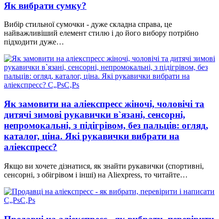
Як вибрати сумку?
Вибір стильної сумочки - дуже складна справа, це
найважливіший елемент стилю і до його вибору потрібно
підходити дуже…
Як замовити на аліекспресс жіночі, чоловічі та
дитячі зимові рукавички в`язані, сенсорні,
непромокальні, з підігрівом, без пальців: огляд,
каталог, ціна. Які рукавички вибрати на
аліекспресс?
Якщо ви хочете дізнатися, як знайти рукавички (спортивні,
сенсорні, з обігрівом і інші) на Aliexpress, то читайте…