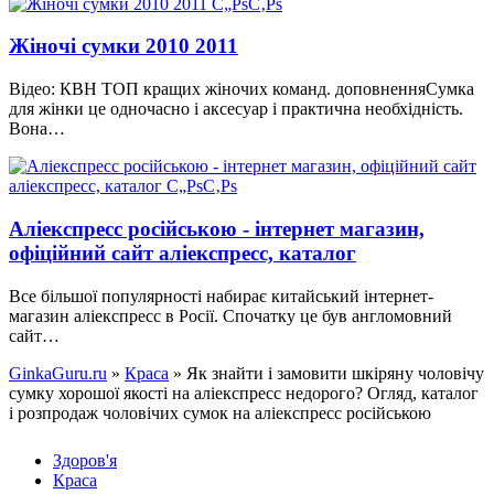
Жіночі сумки 2010 2011
Відео: КВН ТОП кращих жіночих команд. доповненняСумка
для жінки це одночасно і аксесуар і практична необхідність.
Вона…
Аліекспресс російською - інтернет магазин,
офіційний сайт аліекспресс, каталог
Все більшої популярності набирає китайський інтернет-
магазин аліекспресс в Росії. Спочатку це був англомовний
сайт…
GinkaGuru.ru
»
Краса
» Як знайти і замовити шкіряну чоловічу
сумку хорошої якості на аліекспресс недорого? Огляд, каталог
і розпродаж чоловічих сумок на аліекспресс російською
Здоров'я
Краса