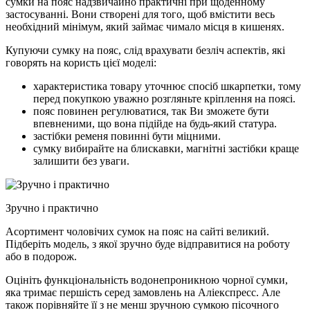
сумки на пояс надзвичайно практичні при щоденному
застосуванні. Вони створені для того, щоб вмістити весь
необхідний мінімум, який займає чимало місця в кишенях.
Купуючи сумку на пояс, слід врахувати безліч аспектів, які
говорять на користь цієї моделі:
характеристика товару уточнює спосіб шкарпетки, тому
перед покупкою уважно розгляньте кріплення на поясі.
пояс повинен регулюватися, так Ви зможете бути
впевненими, що вона підійде на будь-який статура.
застібки ременя повинні бути міцними.
сумку вибирайте на блискавки, магнітні застібки краще
залишити без уваги.
Зручно і практично
Асортимент чоловічих сумок на пояс на сайті великий.
Підберіть модель, з якої зручно буде відправитися на роботу
або в подорож.
Оцініть функціональність водонепроникною чорної сумки,
яка тримає першість серед замовлень на Аліекспресс. Але
також порівняйте її з не менш зручною сумкою пісочного