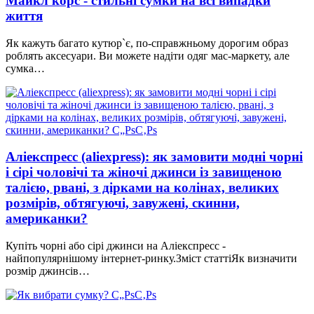
Майкл корс - стильні сумки на всі випадки
життя
Як кажуть багато кутюр`є, по-справжньому дорогим образ
роблять аксесуари. Ви можете надіти одяг мас-маркету, але
сумка…
Аліекспресс (aliexpress): як замовити модні чорні
і сірі чоловічі та жіночі джинси із завищеною
талією, рвані, з дірками на колінах, великих
розмірів, обтягуючі, завужені, скинни,
американки?
Купіть чорні або сірі джинси на Аліекспресс -
найпопулярнішому інтернет-ринку.Зміст статтіЯк визначити
розмір джинсів…