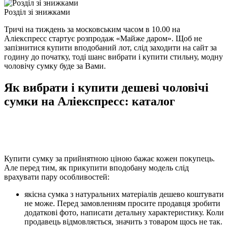
Розділ зі знижками
Тричі на тиждень за московським часом в 10.00 на
Аліекспресс стартує розпродаж «Майже даром». Щоб не
запізнитися купити вподобаний лот, слід заходити на сайт за
годину до початку, тоді шанс вибрати і купити стильну, модну
чоловічу сумку буде за Вами.
Як вибрати і купити дешеві чоловічі
сумки на Аліекспресс: каталог
Купити сумку за прийнятною ціною бажає кожен покупець.
Але перед тим, як прикупити вподобану модель слід
врахувати пару особливостей:
якісна сумка з натуральних матеріалів дешево коштувати
не може. Перед замовленням просите продавця зробити
додаткові фото, написати детальну характеристику. Коли
продавець відмовляється, значить з товаром щось не так.