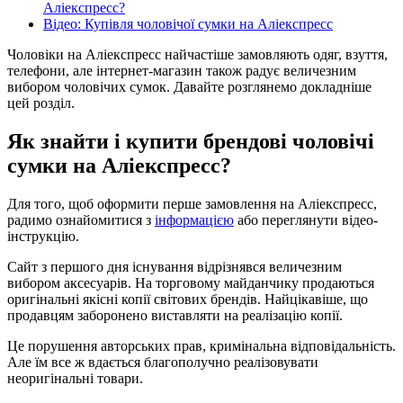
Аліекспресс?
Відео: Купівля чоловічої сумки на Аліекспресс
Чоловіки на Аліекспресс найчастіше замовляють одяг, взуття,
телефони, але інтернет-магазин також радує величезним
вибором чоловічих сумок. Давайте розглянемо докладніше
цей розділ.
Як знайти і купити брендові чоловічі
сумки на Аліекспресс?
Для того, щоб оформити перше замовлення на Аліекспресс,
радимо ознайомитися з
інформацією
або переглянути відео-
інструкцію.
Сайт з першого дня існування відрізнявся величезним
вибором аксесуарів. На торговому майданчику продаються
оригінальні якісні копії світових брендів. Найцікавіше, що
продавцям заборонено виставляти на реалізацію копії.
Це порушення авторських прав, кримінальна відповідальність.
Але їм все ж вдається благополучно реалізовувати
неоригінальні товари.