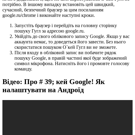
потрібно. В іншому випадку встановіть цей швидкий,
сучасний, безпечний браузер за цим посиланням
google.ru/chrome і виконайте наступні кроки.
Запустіть браузер і перейдіть на головну сторінку
пошуку Гугл за адресою google.ru.
Увійдіть до свого облікового запису Google. Якщо у вас
аккаунта немає, то доведеться його завести. Без нього
скористатися пошуком О`кей Гугл ви не зможете.
Після входу в обліковий запис ви побачите рядок
пошуку Google, в правій частині якої буде зображений
символ мікрофона. Натисніть його і промовте голосову
команду.
Відео: Про # 39; кей Google! Як
налаштувати на Андроїд