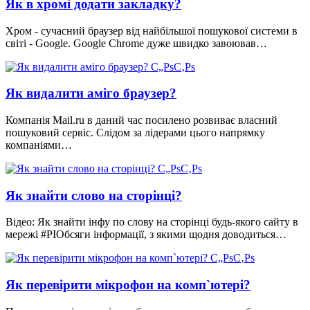
Як в хромі додати закладку?
Хром - сучасний браузер від найбільшої пошукової системи в
світі - Google. Google Chrome дуже швидко завоював…
Як видалити аміго браузер?
Компанія Mail.ru в даний час посилено розвиває власний
пошуковий сервіс. Слідом за лідерами цього напрямку
компаніями…
Як знайти слово на сторінці?
Відео: Як знайти інфу по слову на сторінці будь-якого сайту в
мережі #PIОбсяги інформації, з якими щодня доводиться…
Як перевірити мікрофон на комп`ютері?