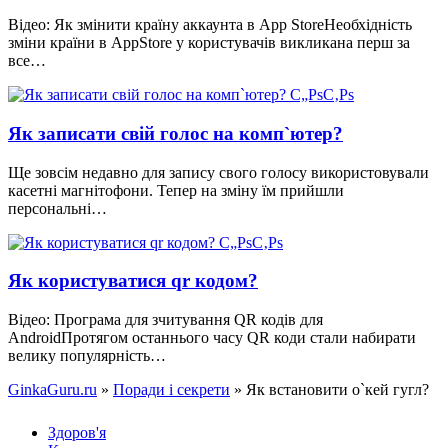
Відео: Як змінити країну аккаунта в App StoreНеобхідність
зміни країни в AppStore у користувачів викликана перш за
все…
Як записати свій голос на комп`ютер?
Ще зовсім недавно для запису свого голосу використовували
касетні магнітофони. Тепер на зміну їм прийшли
персональні…
Як користуватися qr кодом?
Відео: Програма для зчитування QR кодів для
AndroidПротягом останнього часу QR коди стали набирати
велику популярність…
GinkaGuru.ru
»
Поради і секрети
» Як встановити о`кей гугл?
Здоров'я