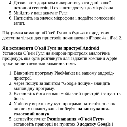
Дозвольте з додатком використовувати дані вашої
поточної геопозіціі і схвалите доступ до мікрофона.
Увійдіть у ваш аккаунт Гугл.
Натисніть на значок мікрофона і подайте голосовий
запит.
Підтримка команди «О`кей Гугл» в будь-яких додатках
доступна тільки для пристроїв починаючи з iPhone 4s і iPad 2.
Як встановити О`кей Гугл на пристрої Android
Установка О`кей Гугл на андроїд-пристроях аналогічна
процедурі, яка була розглянута для гаджетів компанії Apple
трохи вище з деякими відмінностями.
Відкрийте програму PlaeMarket на вашому андроїд-
пристрої.
Через пошук за запитом "Google пошук» знайдіть
відповідну програму.
Встановіть його на ваш мобільний пристрій і запустіть
його.
У лівому верхньому куті програми натисніть значок
виклику налаштувань і виберіть
налаштування
-
голосовий пошук
.
активуйте пункт
Розпізнавання «О`кей Гугл»
встановіть прапорці на пунктах
З додатку Google
і