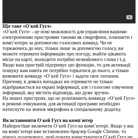
Що таке «О`кей Гугл»
«О`кей Гугл» - це нові можливості для управління вашими
електронними пристроями такими як смартфони, планшети і
комп`ютери за допомогою голосових команд. Чи не
торкаючись до них, тільки лише за допомогою голосу, ви
можете отримати інформацію про погоду, знайти цікавить
місце на карті, знаходити потрібні незнайомого слова і т.д.
Якщо ваш пристрій підтримує цю функцію, то для активації
пошуку вам навіть не потрібно торкатися до нього, а тільки
вимовити команду «О`кей Гугл» і задати своє питання.
Причому, в деяких випадках ви отримаєте не тільки
відображається на екрані інформації, але і голосове озвучення
інформації, яку містить відповідь, що дуже зручно.
На інших пристроях, що не розпізнають команду «О`кей Гугл»
в режимі очікування, для активації програми необхідно
натиснути на значок мікрофона в спеціальному додатку.
Як встановити О`кей Гугл на комп`ютер
Найпростіше включити О`кей Гугл на комп`ютері. Якщо у вас
на комп`ютері вже встановлено браузер Google Chrome, то
нічого додаткового, щоб почати користуватися О`кей Гугл не