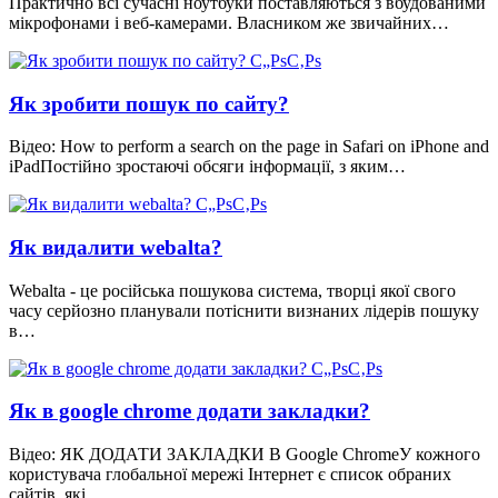
Практично всі сучасні ноутбуки поставляються з вбудованими
мікрофонами і веб-камерами. Власником же звичайних…
Як зробити пошук по сайту?
Відео: How to perform a search on the page in Safari on iPhone and
iPadПостійно зростаючі обсяги інформації, з яким…
Як видалити webalta?
Webalta - це російська пошукова система, творці якої свого
часу серйозно планували потіснити визнаних лідерів пошуку
в…
Як в google chrome додати закладки?
Відео: ЯК ДОДАТИ ЗАКЛАДКИ В Google ChromeУ кожного
користувача глобальної мережі Інтернет є список обраних
сайтів, які…