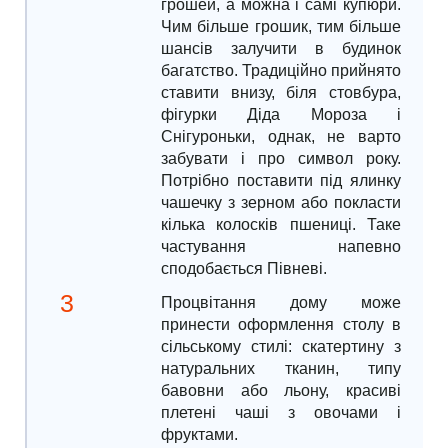
грошей, а можна і самі купюри.
Чим більше грошик, тим більше
шансів залучити в будинок
багатство. Традиційно прийнято
ставити внизу, біля стовбура,
фігурки Діда Мороза і
Снігуроньки, однак, не варто
забувати і про символ року.
Потрібно поставити під ялинку
чашечку з зерном або покласти
кілька колосків пшениці. Таке
частування напевно
сподобається Півневі.
Процвітання дому може
принести оформлення столу в
сільському стилі: скатертину з
натуральних тканин, типу
бавовни або льону, красиві
плетені чаші з овочами і
фруктами.