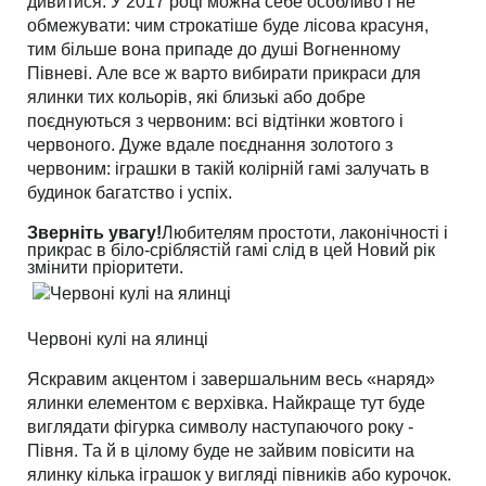
дивитися. У 2017 році можна себе особливо і не
обмежувати: чим строкатіше буде лісова красуня,
тим більше вона припаде до душі Вогненному
Півневі. Але все ж варто вибирати прикраси для
ялинки тих кольорів, які близькі або добре
поєднуються з червоним: всі відтінки жовтого і
червоного. Дуже вдале поєднання золотого з
червоним: іграшки в такій колірній гамі залучать в
будинок багатство і успіх.
Зверніть увагу!
Любителям простоти, лаконічності і
прикрас в біло-сріблястій гамі слід в цей Новий рік
змінити пріоритети.
Червоні кулі на ялинці
Яскравим акцентом і завершальним весь «наряд»
ялинки елементом є верхівка. Найкраще тут буде
виглядати фігурка символу наступаючого року -
Півня. Та й в цілому буде не зайвим повісити на
ялинку кілька іграшок у вигляді півників або курочок.