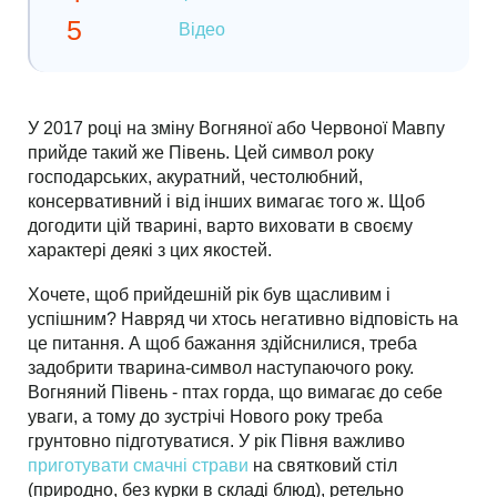
Відео
У 2017 році на зміну Вогняної або Червоної Мавпу
прийде такий же Півень. Цей символ року
господарських, акуратний, честолюбний,
консервативний і від інших вимагає того ж. Щоб
догодити цій тварині, варто виховати в своєму
характері деякі з цих якостей.
Хочете, щоб прийдешній рік був щасливим і
успішним? Навряд чи хтось негативно відповість на
це питання. А щоб бажання здійснилися, треба
задобрити тварина-символ наступаючого року.
Вогняний Півень - птах горда, що вимагає до себе
уваги, а тому до зустрічі Нового року треба
грунтовно підготуватися. У рік Півня важливо
приготувати смачні страви
на святковий стіл
(природно, без курки в складі блюд), ретельно