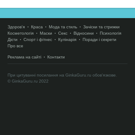
Здоров'я
Краса
Мода та стиль
Зачіски та стрижки
Косметологія
Маски
Секс
Відносини
Психологія
Дієти
Спорт і фітнес
Кулінарія
Поради і секрети
Про все
Реклама на сайті
Контакти
При цитуванні посилання на GinkaGuru.ru обов'язкове.
© GinkaGuru.ru 2022