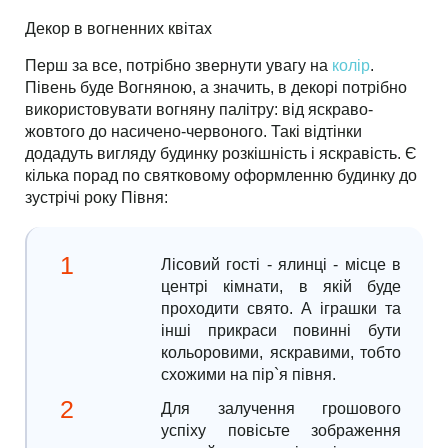
Декор в вогненних квітах
Перш за все, потрібно звернути увагу на
колір
.
Півень буде Вогняною, а значить, в декорі потрібно
використовувати вогняну палітру: від яскраво-
жовтого до насичено-червоного. Такі відтінки
додадуть вигляду будинку розкішність і яскравість. Є
кілька порад по святковому оформленню будинку до
зустрічі року Півня:
Лісовий гості - ялинці - місце в
центрі кімнати, в якій буде
проходити свято. А іграшки та
інші прикраси повинні бути
кольоровими, яскравими, тобто
схожими на пір`я півня.
Для залучення грошового
успіху повісьте зображення