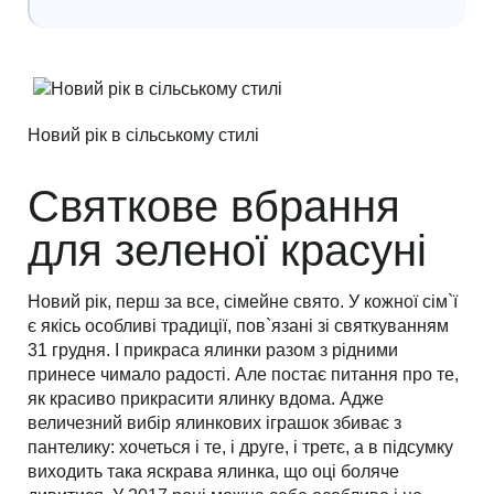
Новий рік в сільському стилі
Святкове вбрання
для зеленої красуні
Новий рік, перш за все, сімейне свято. У кожної сім`ї
є якісь особливі традиції, пов`язані зі святкуванням
31 грудня. І прикраса ялинки разом з рідними
принесе чимало радості. Але постає питання про те,
як красиво прикрасити ялинку вдома. Адже
величезний вибір ялинкових іграшок збиває з
пантелику: хочеться і те, і друге, і третє, а в підсумку
виходить така яскрава ялинка, що оці боляче