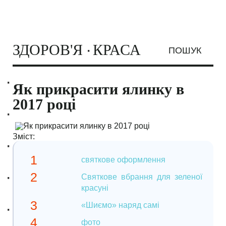
ЗДОРОВ'Я
КРАСА
ПОШУК
GinkaGuru.ru
МОДА ТА СТИЛЬ
Як прикрасити ялинку в
2017 році
ЗАЧІСКИ ТА
СТРИЖКИ
Зміст:
КОСМЕТОЛОГІЯ
святкове оформлення
МАСКИ
СЕКС
Святкове вбрання для зеленої
красуні
ВІДНОСИНИ
«Шиємо» наряд самі
фото