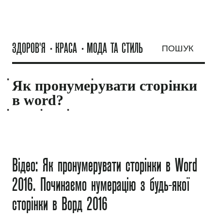
ЗДОРОВ'Я
КРАСА
МОДА ТА СТИЛЬ
ПОШУК
GinkaGuru.ru
ЗАЧІСКИ ТА СТРИЖКИ
КОСМЕТОЛОГІЯ
Як пронумерувати сторінки
в word?
МАСКИ
СЕКС
ВІДНОСИНИ
Відео: Як пронумерувати сторінки в Word
2016. Починаємо нумерацію з будь-якої
сторінки в Ворд 2016