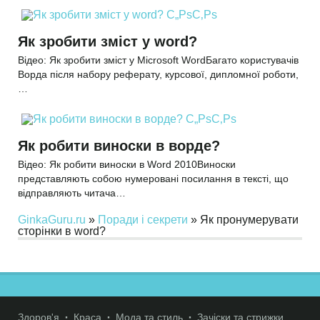
Як зробити зміст у word?
Відео: Як зробити зміст у Microsoft WordБагато користувачів
Ворда після набору реферату, курсової, дипломної роботи,
…
Як робити виноски в ворде?
Відео: Як робити виноски в Word 2010Виноски
представляють собою нумеровані посилання в тексті, що
відправляють читача…
GinkaGuru.ru
»
Поради і секрети
» Як пронумерувати
сторінки в word?
Здоров'я
Краса
Мода та стиль
Зачіски та стрижки