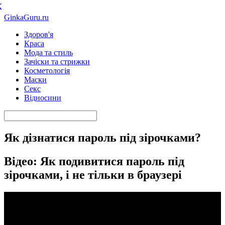
К
GinkaGuru.ru
Здоров'я
Краса
Мода та стиль
Зачіски та стрижки
Косметологія
Маски
Секс
Відносини
Як дізнатися пароль під зірочками?
Відео: Як подивитися пароль під
зірочками, і не тільки в браузері