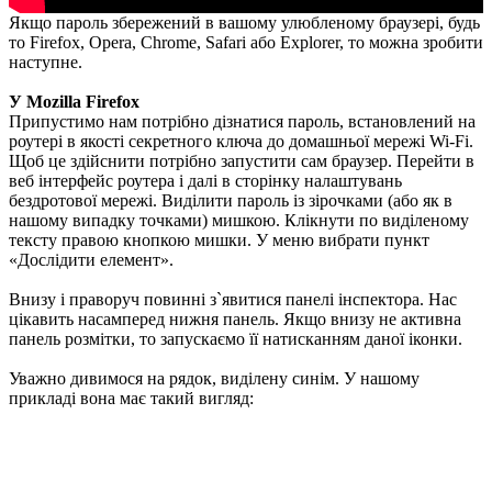
Якщо пароль збережений в вашому улюбленому браузері, будь
то Firefox, Opera, Chrome, Safari або Explorer, то можна зробити
наступне.
У Mozilla Firefox
Припустимо нам потрібно дізнатися пароль, встановлений на
роутері в якості секретного ключа до домашньої мережі Wi-Fi.
Щоб це здійснити потрібно запустити сам браузер. Перейти в
веб інтерфейс роутера і далі в сторінку налаштувань
бездротової мережі. Виділити пароль із зірочками (або як в
нашому випадку точками) мишкою. Клікнути по виділеному
тексту правою кнопкою мишки. У меню вибрати пункт
«Дослідити елемент».
Внизу і праворуч повинні з`явитися панелі інспектора. Нас
цікавить насамперед нижня панель. Якщо внизу не активна
панель розмітки, то запускаємо її натисканням даної іконки.
Уважно дивимося на рядок, виділену синім. У нашому
прикладі вона має такий вигляд: