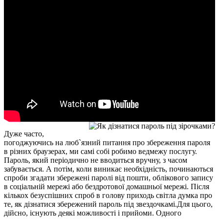
Дуже часто,
погоджуючись на люб`язний питання про збереження пароля
в різних браузерах, ми самі собі робимо ведмежу послугу.
Пароль, який періодично не вводиться вручну, з часом
забувається. А потім, коли виникає необхідність, починаються
спроби згадати збережені паролі від пошти, облікового запису
в соціальній мережі або бездротової домашньої мережі. Після
кількох безуспішних спроб в голову приходь світла думка про
те, як дізнатися збережений пароль під звездочкамі.Для цього,
дійсно, існують деякі можливості і прийоми. Одного