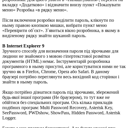
вкладку «Додатково» і відзначити внизу пункт «Показувати
меню« Розробка »в рядку меню».
Після включення розробки виділити пароль, клікнути по
ньому правою кнопкою мишки, вибрати пункт меню
«Перевірити об`єкт». З`явиться вікно розробника, в якому в
виділеному рядку знайти шуканий пароль.
В Internet Explorer 9
Зручного способу для визначення пароля під зірочками для
людини не знайомого з мовою гіпертекстової розмітки
документів (HTML) немає. Інструментарій розробника
програмного в ньому присутні, але користуватися ними не так
зручно як в Firefox, Chrome, Opera або Safari. В даному
браузері потрібно переглянути весь вихідний код сторінки і
знайти в ньому пароль.
Якщо потрібно дізнатися пароль під зірочками, збережений
будь-якої іншої програми (Не браузером), то тут вже не
обійтися без спеціальних програм. Ось кілька прикладів
подібних програм: Multi Password Recovery, Asterisk Key,
SeePassword, PWDshow, ShowPass, Hidden Password, Asterisk
Logger.