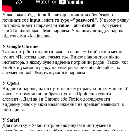
У вас, рядок буде інший, але одна повинна обов`язково
починатися з
input
і містити
type ="password"
. У цьому рядку
потрібно знайти параметри
value =
або
default =
. Аргумент,
який їм відповідає і буде паролем. У нашому випадку пароль
під точками - kakimenno.
У Google Chrome
Також потрібно виділити рядок з паролем і вибрати в меню
пункт «Перегляд коду елемента». Внизу відкриється вікно
інспектора, в якому буде виділена потрібний рядок. Також, як і
Firefox шукаємо в рядку параметри value = або default = і їх
аргументи, які і будуть шуканим паролем.
У Opera
Виділити пароль, натиснути на ньому праву кнопку мишки. У
контекстному меню вибрати пункт «Проінспектувати
елемент». Далі як і в Chrome або Firefox досліджувати
виділену рядок у вікні налагодження на предмет наявності в
ній пароля.
У Safari
Для початку в Safari потрібно активувати інструменти
розробника. Для цього увійти в «Налаштування», перейти на