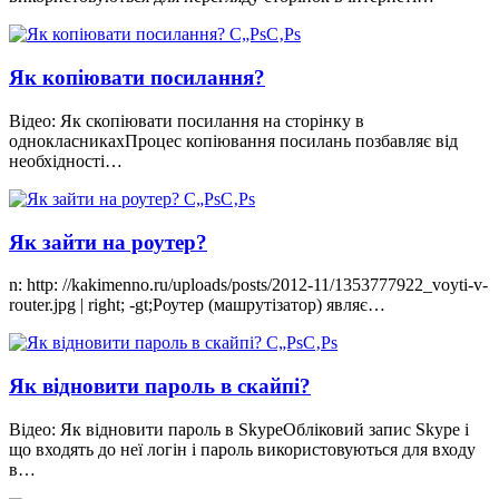
Як копіювати посилання?
Відео: Як скопіювати посилання на сторінку в
однокласникахПроцес копіювання посилань позбавляє від
необхідності…
Як зайти на роутер?
n: http: //kakimenno.ru/uploads/posts/2012-11/1353777922_voyti-v-
router.jpg | right; -gt;Роутер (машрутізатор) являє…
Як відновити пароль в скайпі?
Відео: Як відновити пароль в SkypeОбліковий запис Skype і
що входять до неї логін і пароль використовуються для входу
в…