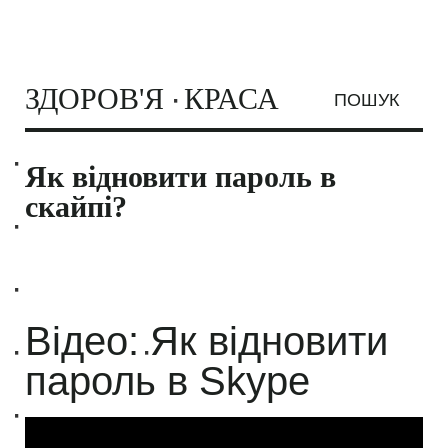
ЗДОРОВ'Я
КРАСА
ПОШУК
GinkaGuru.ru
МОДА ТА СТИЛЬ
Як відновити пароль в
скайпі?
ЗАЧІСКИ ТА
СТРИЖКИ
КОСМЕТОЛОГІЯ
Відео: Як відновити
МАСКИ
СЕКС
пароль в Skype
ВІДНОСИНИ