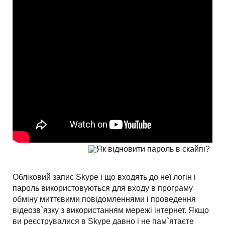
Обліковий запис Skype і що входять до неї логін і
пароль використовуються для входу в програму
обміну миттєвими повідомленнями і проведення
відеозв`язку з використанням мережі інтернет. Якщо
ви реєструвалися в Skype давно і не пам`ятаєте