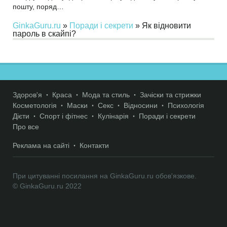
пошту, поряд…
GinkaGuru.ru
»
Поради і секрети
» Як відновити
пароль в скайпі?
Здоров'я
Краса
Мода та стиль
Зачіски та стрижки
Косметологія
Маски
Секс
Відносини
Психологія
Дієти
Спорт і фітнес
Кулінарія
Поради і секрети
Про все
Реклама на сайті
Контакти
При цитуванні посилання на GinkaGuru.ru обов'язкове.
© GinkaGuru.ru 2022