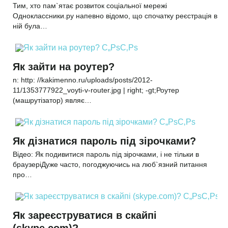
Тим, хто пам`ятає розвиток соціальної мережі
Одноклассники.ру напевно відомо, що спочатку реєстрація в
ній була…
Як зайти на роутер?
n: http: //kakimenno.ru/uploads/posts/2012-
11/1353777922_voyti-v-router.jpg | right; -gt;Роутер
(машрутізатор) являє…
Як дізнатися пароль під зірочками?
Відео: Як подивитися пароль під зірочками, і не тільки в
браузеріДуже часто, погоджуючись на люб`язний питання
про…
Як зареєструватися в скайпі