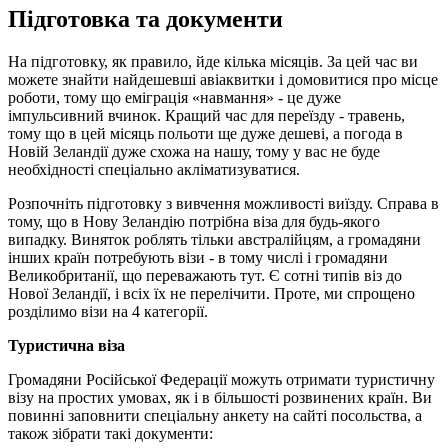
Підготовка та документи
На підготовку, як правило, йде кілька місяців. За цей час ви
можете знайти найдешевші авіаквитки і домовитися про місце
роботи, тому що еміграція «навмання» - це дуже
імпульсивний вчинок. Кращий час для переїзду - травень,
тому що в цей місяць польоти ще дуже дешеві, а погода в
Новій Зеландії дуже схожа на нашу, тому у вас не буде
необхідності спеціально акліматизуватися.
Розпочніть підготовку з вивчення можливості виїзду. Справа в
тому, що в Нову Зеландію потрібна віза для будь-якого
випадку. Виняток роблять тільки австралійцям, а громадяни
інших країн потребують візи - в тому числі і громадяни
Великобританії, що переважають тут. Є сотні типів віз до
Нової Зеландії, і всіх їх не перелічити. Проте, ми спрощено
розділимо візи на 4 категорії.
Туристична віза
Громадяни Російської Федерації можуть отримати туристичну
візу на простих умовах, як і в більшості розвинених країн. Ви
повинні заповнити спеціальну анкету на сайті посольства, а
також зібрати такі документи: