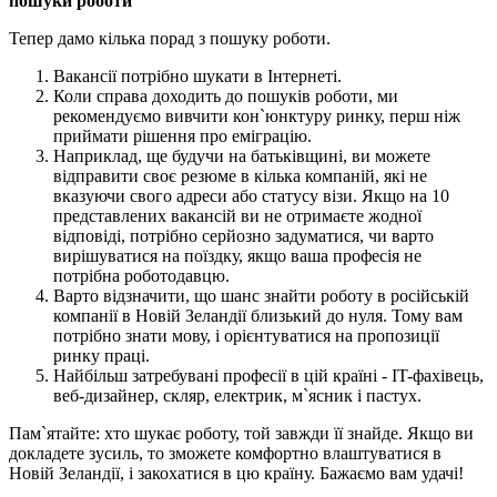
пошуки роботи
Тепер дамо кілька порад з пошуку роботи.
Вакансії потрібно шукати в Інтернеті.
Коли справа доходить до пошуків роботи, ми
рекомендуємо вивчити кон`юнктуру ринку, перш ніж
приймати рішення про еміграцію.
Наприклад, ще будучи на батьківщині, ви можете
відправити своє резюме в кілька компаній, які не
вказуючи свого адреси або статусу візи. Якщо на 10
представлених вакансій ви не отримаєте жодної
відповіді, потрібно серйозно задуматися, чи варто
вирішуватися на поїздку, якщо ваша професія не
потрібна роботодавцю.
Варто відзначити, що шанс знайти роботу в російській
компанії в Новій Зеландії близький до нуля. Тому вам
потрібно знати мову, і орієнтуватися на пропозиції
ринку праці.
Найбільш затребувані професії в цій країні - IT-фахівець,
веб-дизайнер, скляр, електрик, м`ясник і пастух.
Пам`ятайте: хто шукає роботу, той завжди її знайде. Якщо ви
докладете зусиль, то зможете комфортно влаштуватися в
Новій Зеландії, і закохатися в цю країну. Бажаємо вам удачі!