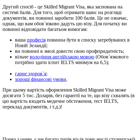
Другий спосіб - це Skilled Migrant Visa, яка заснована на
системі балів. Для того, щоб отримати шанс на розгляді
документів, ви повинні заробити 100 балів. Це не означає,
однак, що вам обов`язково дадуть цю візу. Для початку ви
повинні відповідати багатьом вимогам:
ваша
професія
повинна бути в списку затребуваних в
Новій Зеландії;
ви повинні в змозі довести свою профпридатність;
вільне
володіння англійською мовою
(Обов`язкового
потрібно здати іспит IELTS мінімум на 6,5);
гарне здоров`я
;
хороші фінансові умови
.
При цьому вартість оформлення Skilled Migrant Visa може
досягати 5 тис. Доларів, без гарантії на те, що візу схвалять (в
цю вартість входить медичне обстеження, тест IELTS,
переклад документів, і т.д.)!
Поряд з цими, є ще багато типів віз (в тому числі студентські),