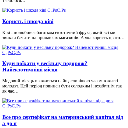
з`явилося…
Користь і шкода ківі
Ківі - полюбився багатьом екзотичний фрукт, який всі ми
звикли бачити на прилавках магазинів. А яка користь цього…
Куди поїхати у весільну подорож?
Найекзотичніші місця
Медовий місяць вважається найщасливішою часом в житті
молодят. Цей період повинен бути солодким і незабутнім так
як час…
Все про сертифікат на материнський капітал від
а до я