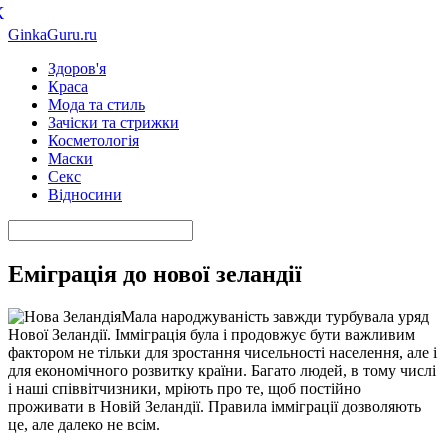
К
GinkaGuru.ru
Здоров'я
Краса
Мода та стиль
Зачіски та стрижки
Косметологія
Маски
Секс
Відносини
Еміграція до нової зеландії
Мала народжуваність завжди турбувала уряд
Нової Зеландії. Імміграція була і продовжує бути важливим
фактором не тільки для зростання чисельності населення, але і
для економічного розвитку країни. Багато людей, в тому числі
і наші співвітчизники, мріють про те, щоб постійно
проживати в Новій Зеландії. Правила імміграції дозволяють
це, але далеко не всім.