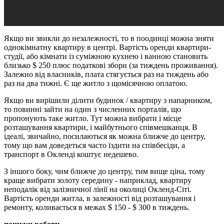
Якщо ви звикли до незалежності, то в поодинці можна зняти
однокімнатну квартиру в центрі. Вартість оренди квартири-
студії, або кімнати із суміжною кухнею і ванною становить
близько $ 250 плюс податкові збори (за тиждень проживання).
Залежно від власників, плата стягується раз на тиждень або
раз на два тижні. Є ще житло з щомісячною оплатою.
Якщо ви вирішили ділити будинок / квартиру з напарником,
то повинні зайти на один з численних порталів, що
пропонують таке житло. Тут можна вибрати і місце
розташування квартири, і майбутнього співмешканця. В
ідеалі, звичайно, посилаються як можна ближче до центру,
тому що вам доведеться часто їздити на співбесіди, а
транспорт в Окленді коштує недешево.
З іншого боку, чим ближче до центру, тим вище ціна, тому
краще вибрати золоту середину - наприклад, квартиру
неподалік від залізничної лінії на околиці Окленд-Сіті.
Вартість оренди житла, в залежності від розташування і
ремонту, коливається в межах $ 150 - $ 300 в тиждень.