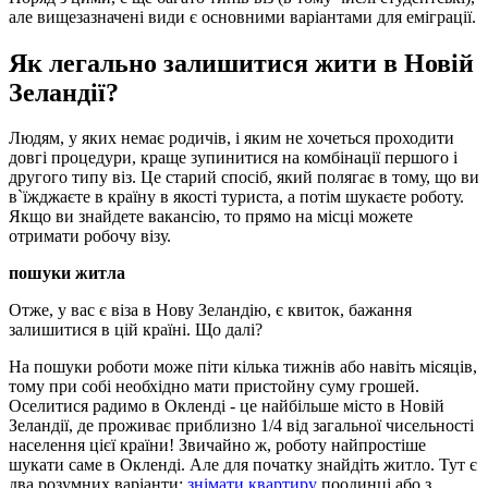
але вищезазначені види є основними варіантами для еміграції.
Як легально залишитися жити в Новій
Зеландії?
Людям, у яких немає родичів, і яким не хочеться проходити
довгі процедури, краще зупинитися на комбінації першого і
другого типу віз. Це старий спосіб, який полягає в тому, що ви
в`їжджаєте в країну в якості туриста, а потім шукаєте роботу.
Якщо ви знайдете вакансію, то прямо на місці можете
отримати робочу візу.
пошуки житла
Отже, у вас є віза в Нову Зеландію, є квиток, бажання
залишитися в цій країні. Що далі?
На пошуки роботи може піти кілька тижнів або навіть місяців,
тому при собі необхідно мати пристойну суму грошей.
Оселитися радимо в Окленді - це найбільше місто в Новій
Зеландії, де проживає приблизно 1/4 від загальної чисельності
населення цієї країни! Звичайно ж, роботу найпростіше
шукати саме в Окленді. Але для початку знайдіть житло. Тут є
два розумних варіанти:
знімати квартиру
поодинці або з