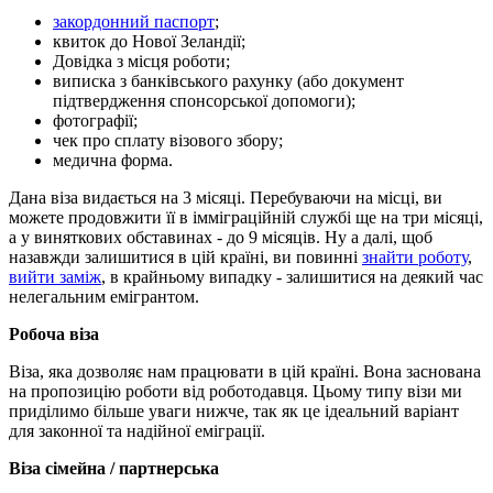
закордонний паспорт
;
квиток до Нової Зеландії;
Довідка з місця роботи;
виписка з банківського рахунку (або документ
підтвердження спонсорської допомоги);
фотографії;
чек про сплату візового збору;
медична форма.
Дана віза видається на 3 місяці. Перебуваючи на місці, ви
можете продовжити її в імміграційній службі ще на три місяці,
а у виняткових обставинах - до 9 місяців. Ну а далі, щоб
назавжди залишитися в цій країні, ви повинні
знайти роботу
,
вийти заміж
, в крайньому випадку - залишитися на деякий час
нелегальним емігрантом.
Робоча віза
Віза, яка дозволяє нам працювати в цій країні. Вона заснована
на пропозицію роботи від роботодавця. Цьому типу візи ми
приділимо більше уваги нижче, так як це ідеальний варіант
для законної та надійної еміграції.
Віза сімейна / партнерська