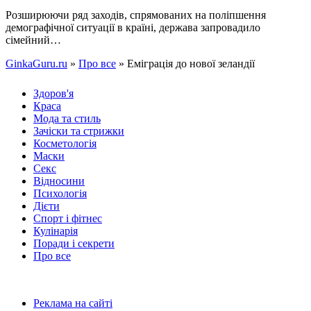
Розширюючи ряд заходів, спрямованих на поліпшення
демографічної ситуації в країні, держава запровадило
сімейний…
GinkaGuru.ru
»
Про все
» Еміграція до нової зеландії
Здоров'я
Краса
Мода та стиль
Зачіски та стрижки
Косметологія
Маски
Секс
Відносини
Психологія
Дієти
Спорт і фітнес
Кулінарія
Поради і секрети
Про все
Реклама на сайті