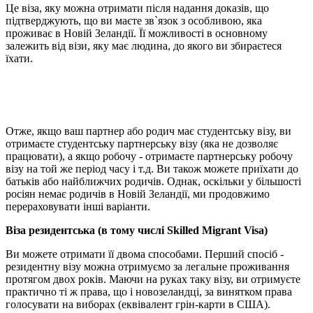
Це віза, яку можна отримати після надання доказів, що
підтверджують, що ви маєте зв`язок з особливою, яка
проживає в Новій Зеландії. Її можливості в основному
залежить від візи, яку має людина, до якого ви збираєтеся
їхати.
Отже, якщо ваш партнер або родич має студентську візу, ви
отримаєте студентську партнерську візу (яка не дозволяє
працювати), а якщо робочу - отримаєте партнерську робочу
візу на той же період часу і т.д. Ви також можете приїхати до
батьків або найближчих родичів. Однак, оскільки у більшості
росіян немає родичів в Новій Зеландії, ми продовжимо
перераховувати інші варіанти.
Віза резидентська (в тому числі Skilled Migrant Visa)
Ви можете отримати її двома способами. Перший спосіб -
резидентну візу можна отримуємо за легальне проживання
протягом двох років. Маючи на руках таку візу, ви отримуєте
практично ті ж права, що і новозеландці, за винятком права
голосувати на виборах (еквівалент грін-карти в США).